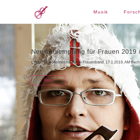
Musik
Forsc
Neujahrsempfang für Frauen 2019 /
Evelyn Fink-Mennel mit Konsi-Frauenband, 17.1.2019, AM Bach 
Back