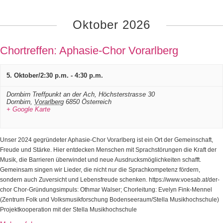
n
n
a
Oktober 2026
v
i
g
Chortreffen: Aphasie-Chor Vorarlberg
a
t
i
5. Oktober/2:30 p.m.
-
4:30 p.m.
o
n
Dornbirn Treffpunkt an der Ach,
Höchsterstrasse 30
Dornbirn
,
Vorarlberg
6850
Österreich
+ Google Karte
Unser 2024 gegründeter Aphasie-Chor Vorarlberg ist ein Ort der Gemeinschaft,
Freude und Stärke. Hier entdecken Menschen mit Sprachstörungen die Kraft der
Musik, die Barrieren überwindet und neue Ausdrucksmöglichkeiten schafft.
Gemeinsam singen wir Lieder, die nicht nur die Sprachkompetenz fördern,
sondern auch Zuversicht und Lebensfreude schenken. https://www.voesab.at/der-
chor Chor-Gründungsimpuls: Othmar Walser; Chorleitung: Evelyn Fink-Mennel
(Zentrum Folk und Volksmusikforschung Bodenseeraum/Stella Musikhochschule)
Projektkooperation mit der Stella Musikhochschule