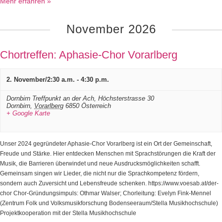
Mehr erfahren »
November 2026
Chortreffen: Aphasie-Chor Vorarlberg
2. November/2:30 a.m.
-
4:30 p.m.
Dornbirn Treffpunkt an der Ach,
Höchsterstrasse 30
Dornbirn
,
Vorarlberg
6850
Österreich
+ Google Karte
Unser 2024 gegründeter Aphasie-Chor Vorarlberg ist ein Ort der Gemeinschaft,
Freude und Stärke. Hier entdecken Menschen mit Sprachstörungen die Kraft der
Musik, die Barrieren überwindet und neue Ausdrucksmöglichkeiten schafft.
Gemeinsam singen wir Lieder, die nicht nur die Sprachkompetenz fördern,
sondern auch Zuversicht und Lebensfreude schenken. https://www.voesab.at/der-
chor Chor-Gründungsimpuls: Othmar Walser; Chorleitung: Evelyn Fink-Mennel
(Zentrum Folk und Volksmusikforschung Bodenseeraum/Stella Musikhochschule)
Projektkooperation mit der Stella Musikhochschule