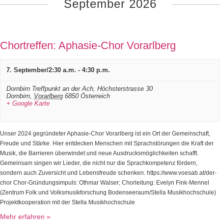
t
September 2026
u
a
n
l
g
t
u
e
Chortreffen: Aphasie-Chor Vorarlberg
n
n
g
S
A
u
7. September/2:30 a.m.
-
4:30 p.m.
n
c
s
h
Dornbirn Treffpunkt an der Ach,
Höchsterstrasse 30
i
-
Dornbirn
,
Vorarlberg
6850
Österreich
c
+ Google Karte
u
h
n
t
e
d
n
Unser 2024 gegründeter Aphasie-Chor Vorarlberg ist ein Ort der Gemeinschaft,
A
n
Freude und Stärke. Hier entdecken Menschen mit Sprachstörungen die Kraft der
n
a
Musik, die Barrieren überwindet und neue Ausdrucksmöglichkeiten schafft.
s
v
Gemeinsam singen wir Lieder, die nicht nur die Sprachkompetenz fördern,
i
i
sondern auch Zuversicht und Lebensfreude schenken. https://www.voesab.at/der-
c
g
chor Chor-Gründungsimpuls: Othmar Walser; Chorleitung: Evelyn Fink-Mennel
h
a
(Zentrum Folk und Volksmusikforschung Bodenseeraum/Stella Musikhochschule)
t
t
Projektkooperation mit der Stella Musikhochschule
e
i
o
n
Mehr erfahren »