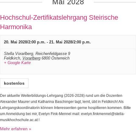
Mai 2028
Hochschul-Zertifikatslehrgang Steirische
Harmonika
20. Mai 2028/2:00 p.m.
-
21. Mai 2028/2:00 p.m.
Stella Vorarlberg,
Reichenfeldgasse 9
Feldkirch
,
Vorarlberg
6800
Österreich
+ Google Karte
kostenlos
Der aktuelle Weiterbildungs-Lehrgang (2026-2028) rund um die Dozenten
Alexander Maurer und Katharina Baschinger tagt, lernt, übt in Feldkirch! Als
Lehrgangskoordinatorin können Interessenten gerne hospitieren kommen. Bitte
um Anmeldung bei mir, Evelyn Fink-Mennel mail: evelyn.finkmennel@stella-
musikhochschule.ac.at !
Mehr erfahren »