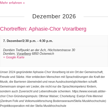
Mehr erfahren »
Dezember 2026
Chortreffen: Aphasie-Chor Vorarlberg
7. Dezember/2:30 p.m.
-
4:30 p.m.
Dornbirn Treffpunkt an der Ach,
Höchsterstrasse 30
Dornbirn
,
Vorarlberg
6850
Österreich
+ Google Karte
Unser 2024 gegründeter Aphasie-Chor Vorarlberg ist ein Ort der Gemeinschaft,
Freude und Stärke. Hier entdecken Menschen mit Sprachstörungen die Kraft der
Musik, die Barrieren überwindet und neue Ausdrucksmöglichkeiten schafft.
Gemeinsam singen wir Lieder, die nicht nur die Sprachkompetenz fördern,
sondern auch Zuversicht und Lebensfreude schenken. https://www.voesab.at/der-
chor Chor-Gründungsimpuls: Othmar Walser; Chorleitung: Evelyn Fink-Mennel
(Zentrum Folk und Volksmusikforschung Bodenseeraum/Stella Musikhochschule)
Projektkooperation mit der Stella Musikhochschule