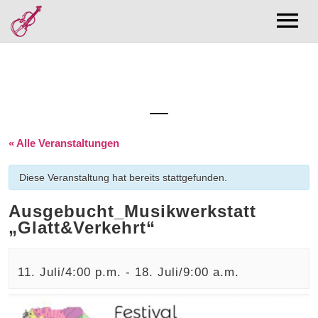
Musik
Bands
Forschung
CD/Bücher Shop
Publikationsliste
Kurse/Noten
Diskographie
Zentrum Volksmusikforschung
Kurse
Termine
Filmographie
Noten
Über Mich
Kuratorin
« Alle Veranstaltungen
Kontakt
Aktuell
Diese Veranstaltung hat bereits stattgefunden.
Ausgebucht_Musikwerkstatt
„Glatt&Verkehrt“
11. Juli/4:00 p.m.
-
18. Juli/9:00 a.m.