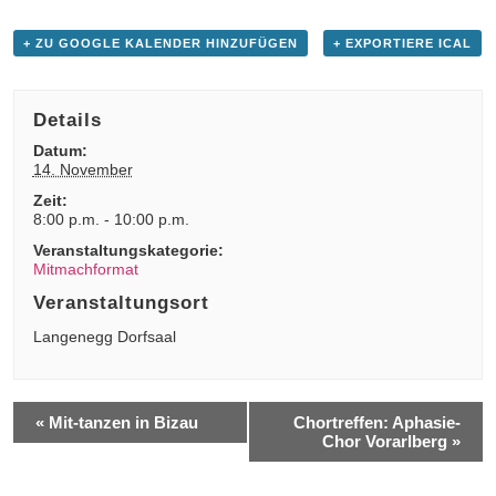
+ ZU GOOGLE KALENDER HINZUFÜGEN
+ EXPORTIERE ICAL
Details
Datum:
14. November
Zeit:
8:00 p.m. - 10:00 p.m.
Veranstaltungskategorie:
Mitmachformat
Veranstaltungsort
Langenegg Dorfsaal
«
Mit-tanzen in Bizau
Chortreffen: Aphasie-
Chor Vorarlberg
»