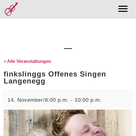
Musik
Bands
Forschung
CD/Bücher Shop
Publikationsliste
Kurse/Noten
Diskographie
Zentrum Volksmusikforschung
Kurse
Termine
Filmographie
Noten
Über Mich
Kuratorin
« Alle Veranstaltungen
Kontakt
finkslinggs Offenes Singen
Aktuell
Langenegg
14. November/8:00 p.m.
-
10:00 p.m.