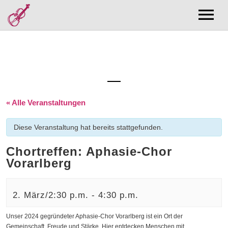
Musik
Bands
Forschung
CD/Bücher Shop
Publikationsliste
Kurse/Noten
Diskographie
Zentrum Volksmusikforschung
Kurse
Termine
Filmographie
Noten
Über Mich
Kuratorin
« Alle Veranstaltungen
Kontakt
Aktuell
Diese Veranstaltung hat bereits stattgefunden.
Chortreffen: Aphasie-Chor
Vorarlberg
2. März/2:30 p.m.
-
4:30 p.m.
Unser 2024 gegründeter Aphasie-Chor Vorarlberg ist ein Ort der
Gemeinschaft, Freude und Stärke. Hier entdecken Menschen mit