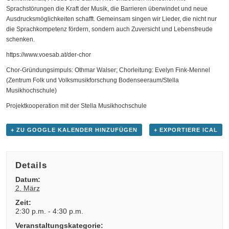
Sprachstörungen die Kraft der Musik, die Barrieren überwindet und neue
Ausdrucksmöglichkeiten schafft. Gemeinsam singen wir Lieder, die nicht nur
die Sprachkompetenz fördern, sondern auch Zuversicht und Lebensfreude
schenken.
https://www.voesab.at/der-chor
Chor-Gründungsimpuls: Othmar Walser; Chorleitung: Evelyn Fink-Mennel
(Zentrum Folk und Volksmusikforschung Bodenseeraum/Stella
Musikhochschule)
Projektkooperation mit der Stella Musikhochschule
+ ZU GOOGLE KALENDER HINZUFÜGEN
+ EXPORTIERE ICAL
Details
Datum:
2. März
Zeit:
2:30 p.m. - 4:30 p.m.
Veranstaltungskategorie: