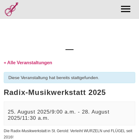
Musik
Bands
Forschung
CD/Bücher Shop
Publikationsliste
Kurse/Noten
Diskographie
Zentrum Volksmusikforschung
Kurse
Termine
Filmographie
Noten
Über Mich
Kuratorin
« Alle Veranstaltungen
Kontakt
Aktuell
Diese Veranstaltung hat bereits stattgefunden.
Radix-Musikwerkstatt 2025
25. August 2025/9:00 a.m.
-
28. August
2025/11:30 a.m.
Die Radix-Musikwerkstatt in St. Gerold: Verleiht WURZELN und FLÜGEL seit
2016!